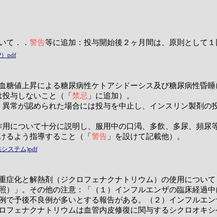
いて．．
警告
等に追加：投与開始後２ヶ月間は、原則として１
pdf
血糖値上昇による糖尿病性ケトアシドーシス及び糖尿病性昏睡
は投与しないこと（「
禁忌
」に追加）。
、異常が認められた場合には投与を中止し、インスリン製剤の
作用について十分に説明し、服用中の口渇、多飲、多尿、頻尿
けるよう指導すること（「
警告
」を設けて記載他）。
ステム)pdf
重症化と解熱剤（ジクロフェナクナトリウム）の使用について
照）」。その他の注意：「（１）インフルエンザの臨床経過中
例で予後不良例が多いとする報告がある。（２）インフルエン
ロフェナクナトリウムは血管内皮修復に関与するシクロオキシ