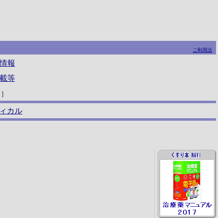
ご利用法
情報
載等
］
ィカル