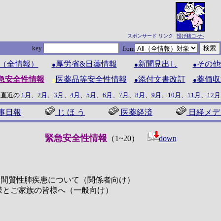
スポンサード リンク
投げ銭コ-ナ-
key
from
ll（全情報）
厚労省&日薬情報
新聞見出し
その他
●
●
●
急安全性情報
医薬品等安全性情報
添付文書改訂
薬価収
●
●
●
 直近の
1月
、
2月
、
3月
、
4月
、
5月
、
6月
、
7月
、
8月
、
9月
、
10月
、
11月
、
12月
事日報
じ ほ う
医薬経済
日経メデ
緊急安全性情報
（1~20）
down
重篤な間質性肺疾患について（関係者向け）
様とご家族の皆様へ（一般向け）