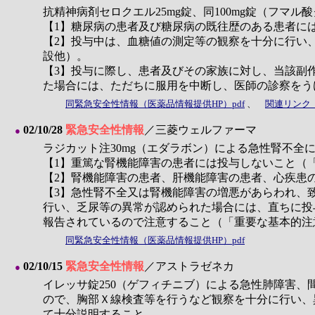
抗精神病剤セロクエル25mg錠、同100mg錠（フ
【1】糖尿病の患者及び糖尿病の既往歴のある患者に
【2】投与中は、血糖値の測定等の観察を十分に行い
設他）。
【3】投与に際し、患者及びその家族に対し、当該副
た場合には、ただちに服用を中断し、医師の診察をう
同緊急安全性情報（医薬品情報提供HP）pdf
、
関連リンク
02/10/28
緊急安全性情報
／三菱ウェルファーマ
●
ラジカット注30mg（エダラボン）による急性腎不全
【1】重篤な腎機能障害の患者には投与しないこと（
【2】腎機能障害の患者、肝機能障害の患者、心疾患
【3】急性腎不全又は腎機能障害の増悪があらわれ、
行い、乏尿等の異常が認められた場合には、直ちに投
報告されているので注意すること（「重要な基本的注
同緊急安全性情報（医薬品情報提供HP）pdf
02/10/15
緊急安全性情報
／アストラゼネカ
●
イレッサ錠250（ゲフィチニブ）による急性肺障害、
ので、胸部Ｘ線検査等を行うなど観察を十分に行い、
て十分説明すること。