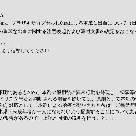
A）
5mg、プラザキサカプセル110mgによる重篤な出血について
の重篤な出血に関する注意喚起および添付文書の改定をおこな
さい
るよう指導してください
は不明であるものの、本剤の服用後に異常行動を発現し、転落等
イリスク患者と判断される場合を除いては、原則として本剤の
的な対応として、本剤による治療が開始された後は、①異常行
は小児・未成年者が一人にならないよう配慮することについて患
の報告があるので、上記と同様の説明を行うこと。」