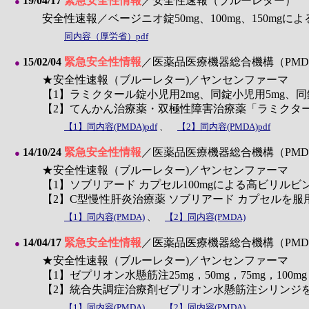
19/04/17
緊急安全性情報
／安全性速報（ブルーレター）
●
安全性速報／ベージニオ錠50mg、100mg、150mg
同内容（厚労省）pdf
15/02/04
緊急安全性情報
／医薬品医療機器総合機構（PMD
●
★安全性速報（ブルーレター)／ヤンセンファーマ
【1】ラミクタール錠小児用2mg、同錠小児用5mg、同
【2】てんかん治療薬・双極性障害治療薬「ラミクタ
【1】同内容(PMDA)pdf
、
【2】同内容(PMDA)pdf
14/10/24
緊急安全性情報
／医薬品医療機器総合機構（PMD
●
★安全性速報（ブルーレター)／ヤンセンファーマ
【1】ソブリアード カプセル100mgによる高ビリル
【2】C型慢性肝炎治療薬 ソブリアード カプセルを
【1】同内容(PMDA)
、
【2】同内容(PMDA)
14/04/17
緊急安全性情報
／医薬品医療機器総合機構（PMD
●
★安全性速報（ブルーレター)／ヤンセンファーマ
【1】ゼプリオン水懸筋注25mg，50mg，75mg，1
【2】統合失調症治療剤ゼプリオン水懸筋注シリンジ
【1】同内容(PMDA)
、
【2】同内容(PMDA)