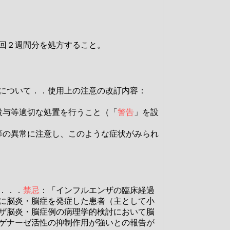
回２週間分を処方すること。
について．．使用上の注意の改訂内容：
投与等適切な処置を行うこと（「
警告
」を設
等の異常に注意し、このような症状がみられ
．．．
禁忌
：「インフルエンザの臨床経過
に脳炎・脳症を発症した患者（主として小
ザ脳炎・脳症例の病理学的検討において脳
ゲナーゼ活性の抑制作用が強いとの報告が