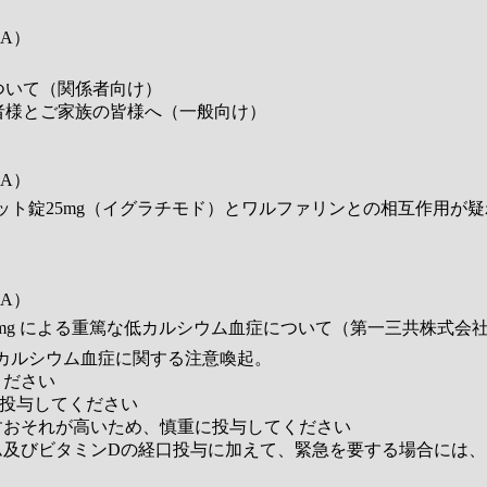
A）
ついて（関係者向け）
者様とご家族の皆様へ（一般向け）
A）
ルベット錠25mg（イグラチモド）とワルファリンとの相互作用
A）
0mg による重篤な低カルシウム血症について（第一三共株式会
カルシウム血症に関する注意喚起。
ください
投与してください
すおそれが高いため、慎重に投与してください
ム及びビタミンDの経口投与に加えて、緊急を要する場合には