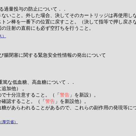
る過量投与の防止について．．
さないこと。外した場合、決してそのカートリッジは再使用し
ストン棒を一番下の位置に戻すこと。（決して指等で押し戻さ
回の注射の直前にも必ず空打ちを行うこと。
ス）
び腸閉塞に関する緊急安全性情報の発出について
る重篤な低血糖、高血糖について．．
に追加他） 。
ので十分注意すること。（「
警告
」を新設）。
分確認すること。（「
警告
」を新設他）。
血糖があらわれることがあるので、これらの副作用の発現等に
（厚労省）