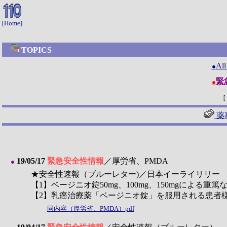
[Home]
TOPICS
A
●
緊
●
［
薬
19/05/17
緊急安全性情報
／厚労省、PMDA
●
★安全性速報（ブルーレター)／日本イーライリリー
【1】ベージニオ錠50mg、100mg、150mgによる
【2】乳癌治療薬「ベージニオ錠」を服用される患者
同内容（厚労省、PMDA）pdf