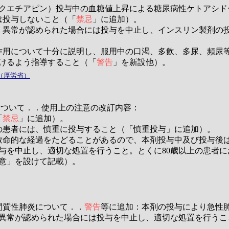
マル酸クエチアピン）投与中の血糖値上昇による糖尿病性ケトアシ
は投与しないこと（「
禁忌
」に追加）。
、異常が認められた場合には投与を中止し、インスリン製剤の
作用について十分に説明し、服用中の口渇、多飲、多尿、頻尿
けるよう指導すること（「
警告
」を新設他）。
（厚労省）
について．．使用上の注意の改訂内容：
「
禁忌
」に追加）。
の患者には、慎重に投与すること（「慎重投与」に追加）。
致命的な経過をたどることがあるので、本剤投与中及び投与後
与を中止し、適切な処置を行うこと。とくに80歳以上の患者
意」を設けて記載）。
間質性肺炎について．．
警告
等に追加：本剤の投与により急性
異常が認められた場合には投与を中止し、適切な処置を行うこ