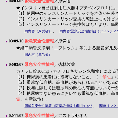
04/03/05
緊急安全性情報
／厚労省
●
★インスリン自己注射用注入器オプチペンプロ１によ
【1】使用中のインスリンカートリッジを本体から外
【2】インスリンカートリッジ交換の際は上に向けピ
【3】インスリンカートリッジ交換後はもとより、毎
同内容（厚労省）
、
同内容(緊急安全性情報)（アベンティ
03/09/10
緊急安全性情報
／厚労省
●
★経口腸管洗浄剤「ニフレック」等による腸管穿孔及
同内容（厚労省）
03/03/07
緊急安全性情報
／杏林製薬
●
ガチフロ錠100mg（ガチフロキサシン水和物）によ
【1】糖尿病の患者には投与しないこと。（「
禁忌
」
【2】重篤な低血糖、高血糖があらわれることがある
【3】投与に際しては糖尿病の既往の有無について十
【4】糖尿病でない患者においても重篤な低血糖、高
告
」を新設他）。
同緊急安全性情報（医薬品情報提供HP）pdf
、
関連リンク
02/11/07
緊急安全性情報
／アストラゼネカ
●