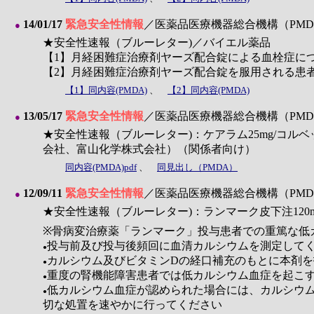
14/01/17
緊急安全性情報
／医薬品医療機器総合機構（PMD
●
★安全性速報（ブルーレター)／バイエル薬品
【1】月経困難症治療剤ヤーズ配合錠による血栓症に
【2】月経困難症治療剤ヤーズ配合錠を服用される患
【1】同内容(PMDA)
、
【2】同内容(PMDA)
13/05/17
緊急安全性情報
／医薬品医療機器総合機構（PMD
●
★安全性速報（ブルーレター)：ケアラム25mg/コ
会社、富山化学株式会社）（関係者向け）
同内容(PMDA)pdf
、
同見出し（PMDA）
12/09/11
緊急安全性情報
／医薬品医療機器総合機構（PMD
●
★安全性速報（ブルーレター)：ランマーク皮下注12
※骨病変治療薬「ランマーク」投与患者での重篤な低
投与前及び投与後頻回に血清カルシウムを測定して
●
カルシウム及びビタミンDの経口補充のもとに本剤を
●
重度の腎機能障害患者では低カルシウム血症を起こ
●
低カルシウム血症が認められた場合には、カルシウ
●
切な処置を速やかに行ってください