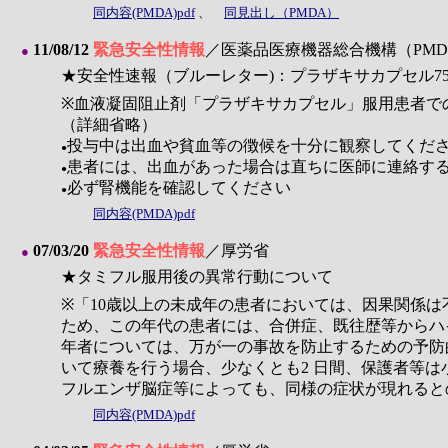
同内容(PMDA)pdf
、
同見出し（PMDA）
11/08/12
緊急安全性情報
／医薬品医療機器総合機構（PMD
●
★安全性速報（ブルーレター)：プラザキサカプセル7
※血液凝固阻止剤「プラザキサカプセル」服用患者で
（詳細省略）
投与中は出血や貧血等の徴候を十分に観察してくだ
●
患者には、出血があった場合は直ちに医師に連絡す
●
必ず腎機能を確認してください
●
同内容(PMDA)pdf
07/03/20
緊急安全性情報
／厚労省
●
★タミフル服用後の異常行動について
※「10歳以上の未成年の患者においては、因果関係
ため、この年代の患者には、合併症、既往歴等からハ
年者については、万が一の事故を防止するための予防
いて療養を行う場合、少なくとも2 日間、保護者等
フルエンザ脳症等によっても、同様の症状が現れると
同内容(PMDA)pdf