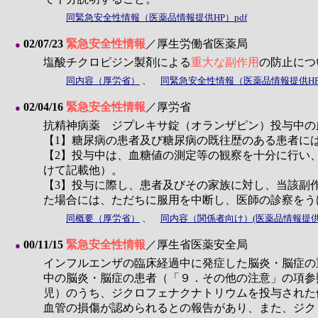
同緊急安全性情報（医薬品情報提供HP）pdf
02/07/23
緊急安全性情報
／厚生労働省医薬局
●
塩酸チクロピジン製剤による
重大な副作用
の防止につ
同内容（厚労省）
、
同緊急安全性情報（医薬品情報提供HP）
02/04/16
緊急安全性情報
／厚労省
●
抗精神病薬 ジプレキサ錠（オランザピン）投与中の
【1】糖尿病の患者及び糖尿病の既往歴のある患者に
【2】投与中は、血糖値の測定等の観察を十分に行い
けて記載他）。
【3】投与に際し、患者及びその家族に対し、当該副
た場合には、ただちに服用を中断し、医師の診察をう
同概要（厚労省）
、
同内容（関係者向け）(医薬品情報提供シ
00/11/15
緊急安全性情報
／厚生省医薬安全局
●
インフルエンザの臨床経過中に発症した脳炎・脳症の
中の脳炎・脳症の患者（「９．その他の注意」の項参
児）のうち、ジクロフェナクナトリウムを投与された
血管の損傷が認められるとの報告があり、また、ジク