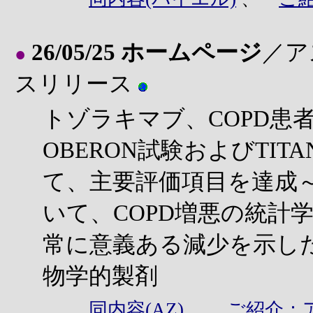
26/05/25 ホームページ
／ア
●
スリリース
トゾラキマブ、COPD患
OBERON試験およびTIT
て、主要評価項目を達成～
いて、COPD増悪の統計
常に意義ある減少を示した
物学的製剤
同内容(AZ)
、
ご紹介：