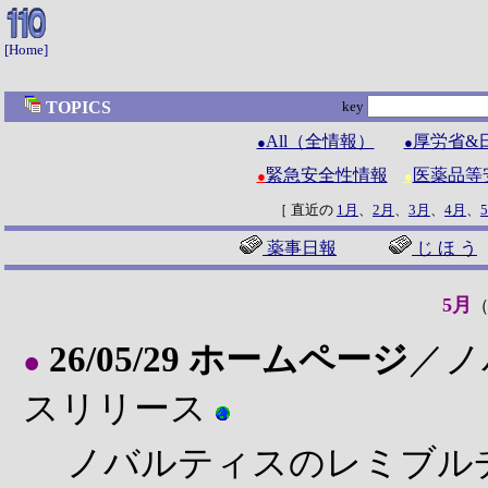
[Home]
TOPICS
key
All（全情報）
厚労省&
●
●
緊急安全性情報
医薬品等
●
●
［ 直近の
1月
、
2月
、
3月
、
4月
、
薬事日報
じ ほ う
5月
（
26/05/29 ホームページ
／ノ
●
スリリース
ノバルティスのレミブル