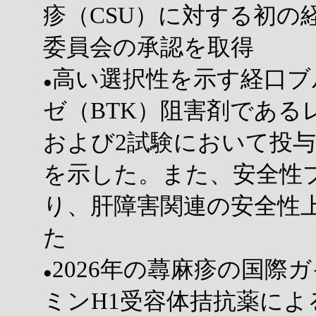
疹（CSU）に対する初の
委員会の承認を取得
高い選択性を示す経口ブ
●
ゼ（BTK）阻害剤であるレ
および2試験において投与
を示した。また、安全性
り、肝障害関連の安全性
た
2026年の蕁麻疹の国際
●
ミンH1受容体拮抗薬に