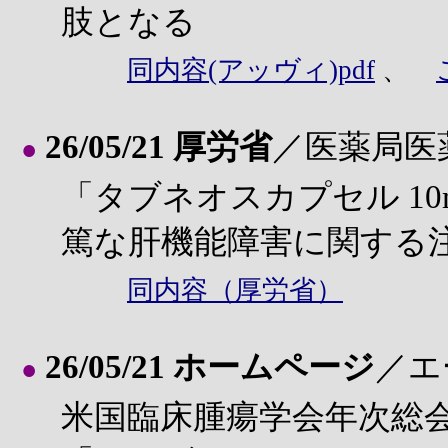
肢となる
同内容(アッヴィ)pdf
、
26/05/21 厚労省
／医薬局医
●
「タブネオスカプセル 1
篤な肝機能障害に関する
同内容（厚労省）
26/05/21 ホームページ
／エ
●
米国臨床腫瘍学会年次総会