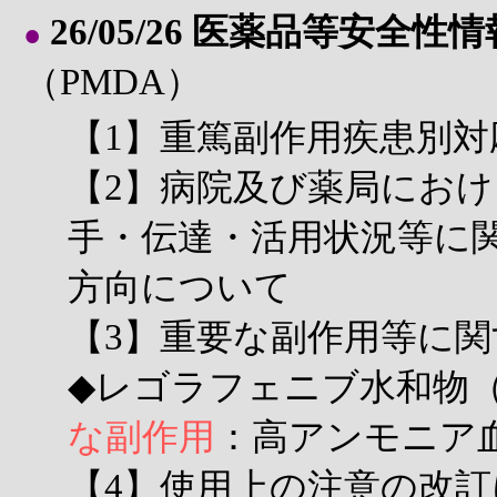
26/05/26 医薬品等安全性情
●
（PMDA）
【1】重篤副作用疾患別
【2】病院及び薬局にお
手・伝達・活用状況等に
方向について
【3】重要な副作用等に
◆レゴラフェニブ水和物
な副作用
：高アンモニア
【4】使用上の注意の改訂