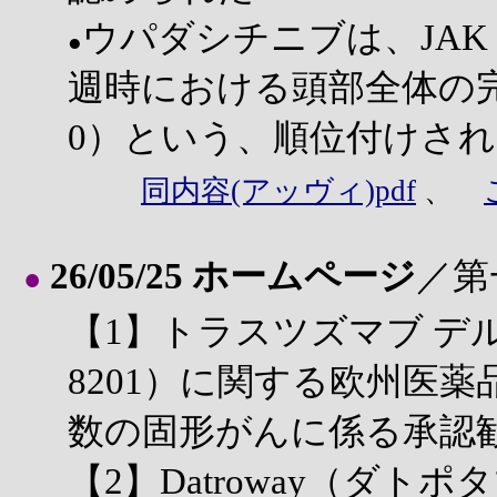
ウパダシチニブは、JAK
●
週時における頭部全体の完
0）という、順位付けさ
同内容(アッヴィ)pdf
、
26/05/25 ホームページ
／第
●
【1】トラスツズマブ デルク
8201）に関する欧州医薬
数の固形がんに係る承認
【2】Datroway（ダト