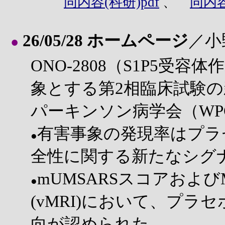
同内容(科研)pdf
、
同内容
26/05/28 ホームページ
／小
●
ONO-2808（S1P5受
象とする第2相臨床試験の
パーキンソン病学会（WP
有害事象の発現率はプラ
●
全性に関する新たなシグ
mUMSARSスコアおよ
●
(vMRI)において、プラ
向が認められた