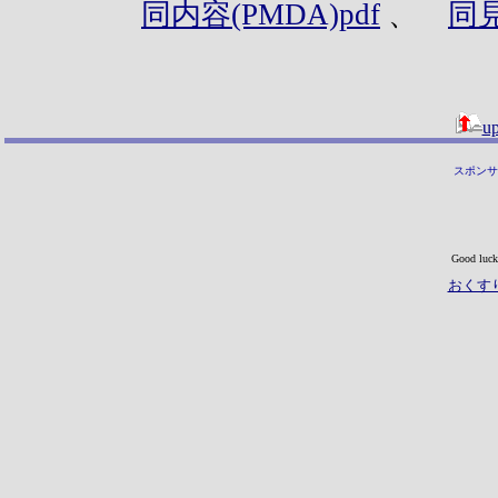
同内容(PMDA)pdf
、
同
up
スポンサ
Good luck
おくす