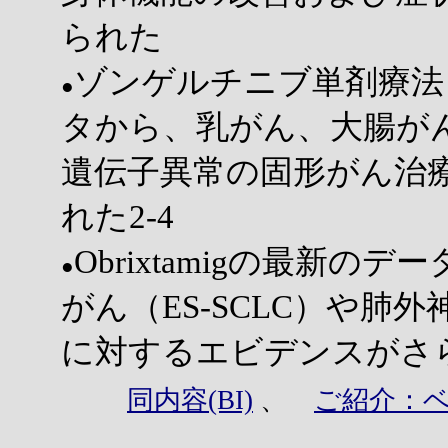
られた
ゾンゲルチニブ単剤療法
●
タから、乳がん、大腸がん
遺伝子異常の固形がん治
れた2-4
Obrixtamigの最新
●
がん（ES-SCLC）や肺外
に対するエビデンスがさ
同内容(BI)
、
ご紹介：