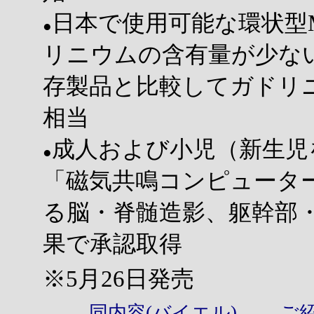
日本で使用可能な環状型
●
リニウムの含有量が少ない
存製品と比較してガドリニ
相当
成人および小児（新生児
●
「磁気共鳴コンピューター
る脳・脊髄造影、躯幹部
果で承認取得
※5月26日発売
同内容(バイエル)
、
ご