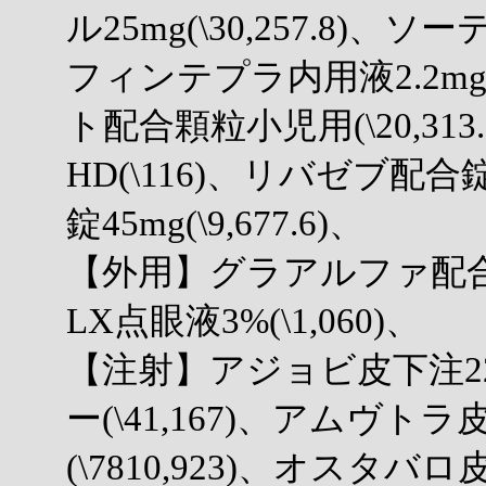
ル25mg(\30,257.8)、ソー
フィンテプラ内用液2.2mg/m
ト配合顆粒小児用(\20,31
HD(\116)、リバゼブ配合錠
錠45mg(\9,677.6)、
【外用】グラアルファ配合点
LX点眼液3%(\1,060)、
【注射】アジョビ皮下注2
ー(\41,167)、アムヴト
(\7810,923)、オスタ