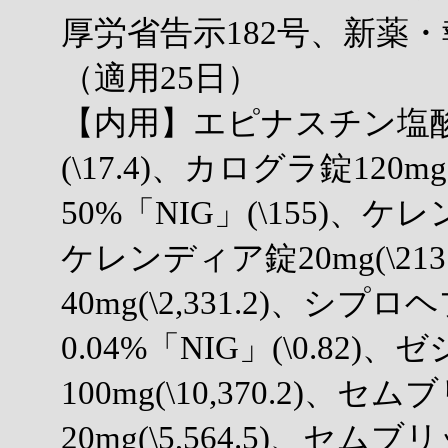
厚労省告示182号、新薬・
（適用25日）
【内用】エピナスチン塩酸塩
(\17.4)、カログラ錠120
50%「NIG」(\155)、ケレ
ケレンディア錠20mg(\2
40mg(\2,331.2)、
0.04%「NIG」(\0.82)
100mg(\10,370.2)、
20mg(\5,564.5)、セムブリ