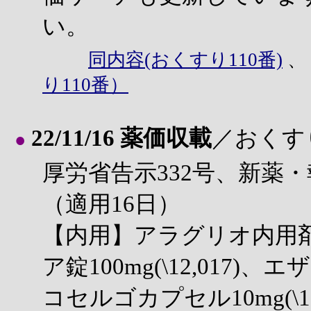
い。
同内容(おくすり110番)
り110番）
22/11/16 薬価収載
／おくす
●
厚労省告示332号、新薬・
（適用16日）
【内用】アラグリオ内用剤1.5
ア錠100mg(\12,017)、エザ
コセルゴカプセル10mg(\1