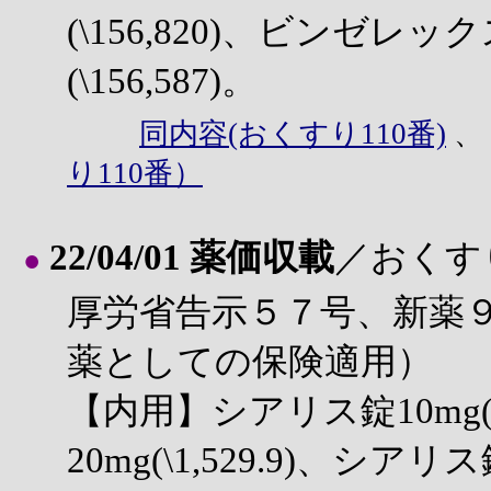
(\156,820)、ビンゼレ
(\156,587)。
同内容(おくすり110番)
り110番）
22/04/01 薬価収載
／おくす
●
厚労省告示５７号、新薬
薬としての保険適用）
【内用】シアリス錠10mg(\
20mg(\1,529.9)、シアリス