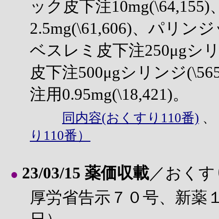
ック皮下注10mg(\64,1
2.5mg(\61,606)、パリン
ベスレミ皮下注250μgシリン
皮下注500μgシリンジ(\5
注用0.95mg(\18,421)。
同内容(おくすり110番)
り110番）
23/03/15 薬価収載
／おくす
●
厚労省告示７０号、新薬１