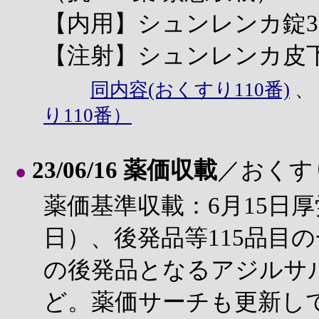
【内用】シュンレンカ錠300mg
【注射】シュンレンカ皮下注463
同内容(おくすり110番)
り110番）
23/06/16 薬価収載
／おくす
●
薬価基準収載：6月15日厚
日）、後発品等115品目
の後発品となるアジルサ
ど。薬価サーチも更新し