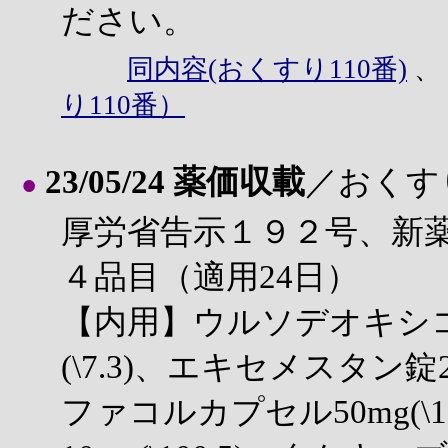
ださい。
同内容(おくすり110番)
り110番）
23/05/24 薬価収載
／おくす
●
厚労省告示１９２号、新
４品目（適用24日）
【内用】ウルソデオキシコー
(\7.3)、エキセメスタン錠25
ファコルカプセル50mg(\1