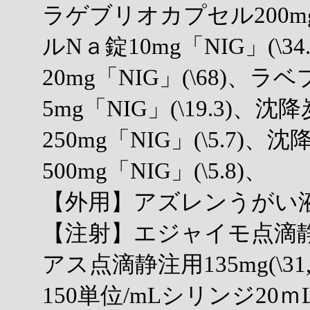
ラゲブリオカプセル200mg(
ルNａ錠10mg「NIG」(\
20mg「NIG」(\68)、
5mg「NIG」(\19.3)
250mg「NIG」(\5.7
500mg「NIG」(\5.8)、
【外用】アズレンうがい液4%「
【注射】エジャイモ点滴静注1.
アス点滴静注用135mg(\3
150単位/mLシリンジ20ｍL