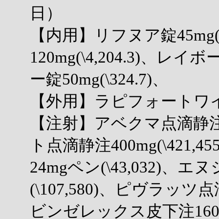
日）
【内用】リフヌア錠45mg(\
120mg(\4,204.3)、レイボ
ー錠50mg(\324.7)、
【外用】ラピフォートワイプ2
【注射】アベクマ点滴静注(\
ト点滴静注400mg(\421
24mgペン(\43,032)
(\107,580)、ピヴラッツ点滴
ビンゼレックス皮下注16