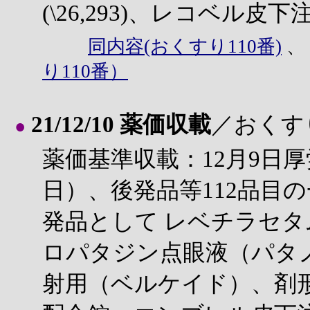
(\26,293)、レコベル皮下注7
同内容(おくすり110番)
り110番）
21/12/10 薬価収載
／おくす
●
薬価基準収載：12月9日厚
日）、後発品等112品目
発品として レベチラセ
ロパタジン点眼液（パタ
射用（ベルケイド）、剤