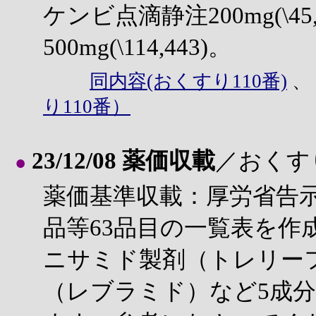
ケンビ点滴静注200mg(\4
500mg(\114,443)。
同内容(おくすり110番)
り110番）
23/12/08 薬価収載
／おくす
●
薬価基準収載：厚労省告示
品等63品目の一覧表を作
ニサミド製剤（トレリー
（レブラミド）など5成