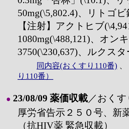
0.3mg「杏林」(\10.1
50mg(\5,802.4)、リトゴビ錠
【注射】アクトヒブ(\4,9
1080mg(\488,121)
3750(\230,637)、ルクスタ
同内容(おくすり110番)
り110番）
23/08/09 薬価収載
／おくす
●
厚労省告示２５０号、新
（抗HIV薬 緊急収載）