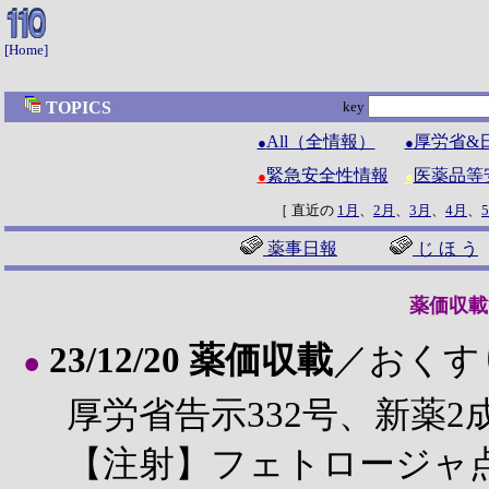
[Home]
TOPICS
key
All（全情報）
厚労省&
●
●
緊急安全性情報
医薬品等
●
●
［ 直近の
1月
、
2月
、
3月
、
4月
、
薬事日報
じ ほ う
薬価収載
23/12/20 薬価収載
／おくす
●
厚労省告示332号、新薬2
【注射】フェトロージャ点滴静