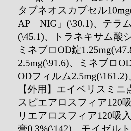
タブネオスカプセル10mg(\
AP「NIG」(\30.1)、テ
(\45.1)、トラネキサム酸シ
ミネブロOD錠1.25mg(\4
2.5mg(\91.6)、ミネブロO
ODフィルム2.5mg(\161.2
【外用】エイベリスミニ点眼液0
スピエアロスフィア120吸入(
リエアロスフィア120吸入(\
膏0.3%(\142)、モイゼルト軟