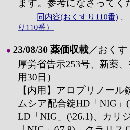
ます。参考になさってく
同内容(おくすり110番)
り110番）
23/08/30 薬価収載
／おくす
●
厚労省告示253号、新薬、
用30日）
【内用】アロプリノール錠50m
ムシア配合錠HD「NIG」(
LD「NIG」(\26.1)、
「NIG」(\7.8)、ク