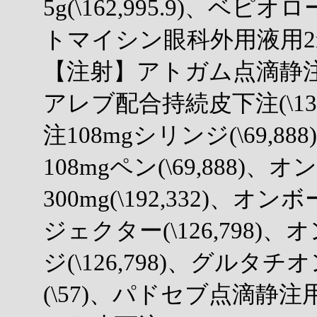
5g(\162,995.9)、ベピオ
トマイシン眼科外用液用2mg(\
【注射】アトガム点滴静注液25
アレブ配合持続皮下注(\13
注108mgシリンジ(\69,
108mgペン(\69,888)
300mg(\192,332)、
ジェクター(\126,798)
ジ(\126,798)、グルタチ
(\57)、パドセブ点滴静注用2