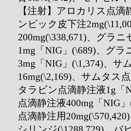
【注射】アロカリス点滴静注23
ンピック皮下注2mg(\11,
200mg(\338,671)、
1mg「NIG」(\689)、
3mg「NIG」(\1,374)
16mg(\2,169)、サムタス点
タラビン点滴静注液1g「NIG
点滴静注液400mg「NIG」
点滴静注用20mg(\570,4
シリンジ(\1288,729