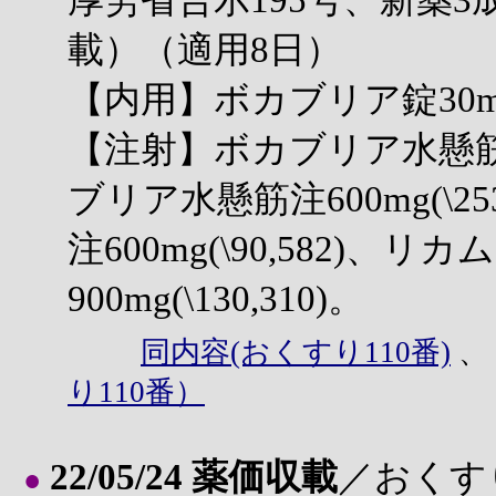
厚労省告示195号、新薬3
載）（適用8日）
【内用】ボカブリア錠30mg(\
【注射】ボカブリア水懸筋注40
ブリア水懸筋注600mg(\2
注600mg(\90,582)、
900mg(\130,310)。
同内容(おくすり110番)
り110番）
22/05/24 薬価収載
／おくす
●