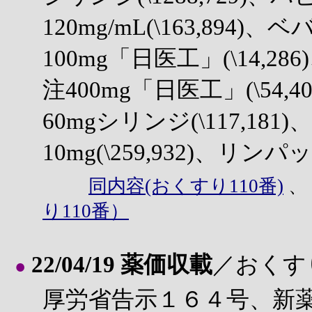
120mg/mL(\163,894
100mg「日医工」(\14,
注400mg「日医工」(\54
60mgシリンジ(\117,1
10mg(\259,932)、リンパ
同内容(おくすり110番)
り110番）
22/04/19 薬価収載
／おくす
●
厚労省告示１６４号、新薬