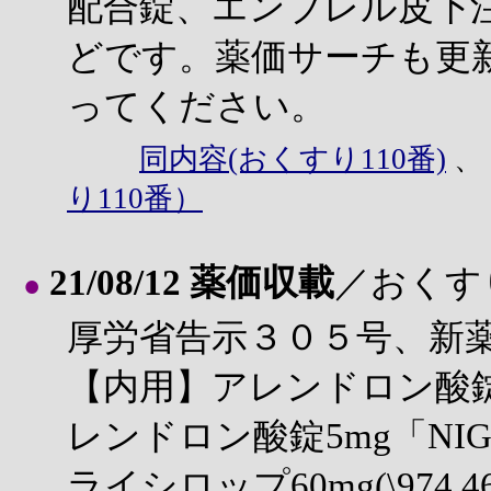
配合錠、エンブレル皮下
どです。薬価サーチも更
ってください。
同内容(おくすり110番)
り110番）
21/08/12 薬価収載
／おくす
●
厚労省告示３０５号、新
【内用】アレンドロン酸錠35
レンドロン酸錠5mg「NIG
ライシロップ60mg(\974,