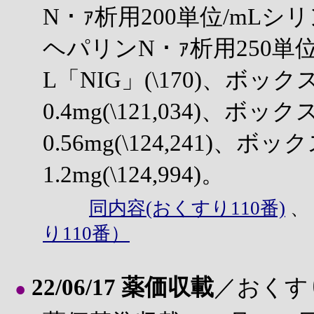
N・ｧ析用200単位/mLシリン
ヘパリンN・ｧ析用250単位
L「NIG」(\170)、ボ
0.4mg(\121,034)、
0.56mg(\124,241)、
1.2mg(\124,994)。
同内容(おくすり110番)
り110番）
22/06/17 薬価収載
／おくす
●