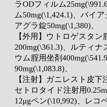
ラODフィルム25mg(\99
ム50mg(\1,424.1)、バイ
アグラ錠50mg(\1,380)、
【外用】ウトロゲスタン
200mg(\361.3)、ルティナ
ウム腟用坐剤400mg(\54
90mg(\1,083.8)、
【注射】ガニレスト皮下注0.2
セトロタイド注射用0.25mg
12μgペン(\10,992)、