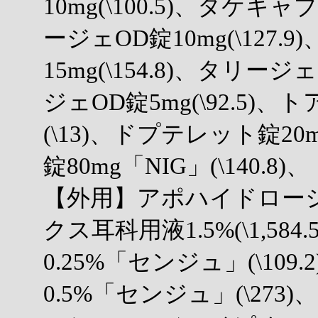
10mg(\100.5)、タケキャブ
ージェOD錠10mg(\127.
15mg(\154.8)、タリージェ
ジェOD錠5mg(\92.5)
(\13)、ドプテレット錠20m
錠80mg「NIG」(\140.8)、
【外用】アポハイドローション
クス耳科用液1.5%(\1,58
0.25%「センジュ」(\10
0.5%「センジュ」(\27