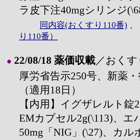
ラ皮下注40mgシリンジ(\68
同内容(おくすり110番)
り110番）
22/08/18 薬価収載
／おくす
●
厚労省告示250号、新薬・
（適用18日）
【内用】イグザレルト錠2.5m
EMカプセル2g(\113)
50mg「NIG」(\27)、