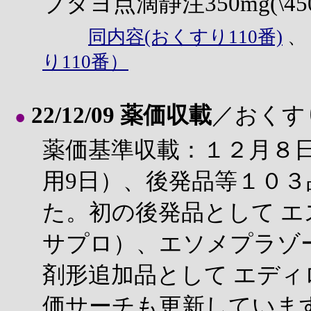
ブタヨ点滴静注350mg(\450
同内容(おくすり110番)
り110番）
22/12/09 薬価収載
／おくす
●
薬価基準収載：１２月８
用9日）、後発品等１０
た。初の後発品として 
サプロ）、エソメプラゾ
剤形追加品として エデ
価サーチも更新していま