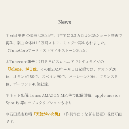
News
＊石田 美也 の楽曲は2025年、1年間に 3.3 万回UGC&ショート動画で
再生、楽曲全体は1.5万回ストリーミングで再生されました。
（TuneCoreアーティストマイルストーン2025 ）
＊Tunecore報告：7月８日にスロベニアでシティライツの
「Jolene」が１位
。その他2023年４月１日記録では、ウガンダ20
位、オランダ150位、スペイン90位、バーレーン30位、フランス８
位、ポーランド40位記録。
＊ネット配信iTunes AMAZON MP3等で配信開始。apple music /
Spotify 等のサブスクリプションもあり
＊石田美也歌唱
「天使がいた街」
（作詞作曲：なぎら健壱）視聴可能
です。