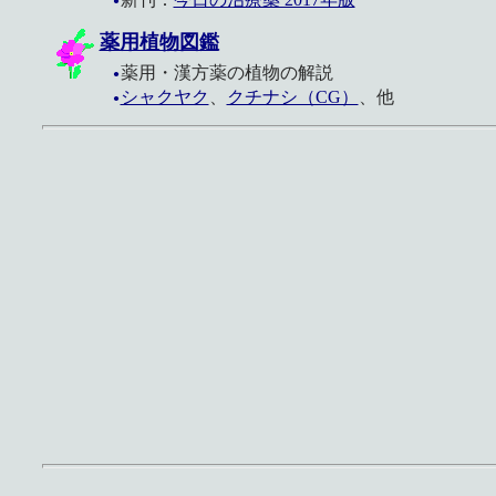
●
薬用植物図鑑
薬用・漢方薬の植物の解説
●
シャクヤク
、
クチナシ（CG）
、他
●