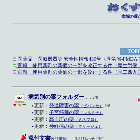
病院の薬が
・- TOPI
医薬品・医療機器等 安全性情報430号（厚労省-PMDA 7
官報：使用薬剤の薬価の一部を改正する件（厚生労働二六
官報：使用薬剤の薬価の一部を改正する件（同二四九）※後
病気別の薬フォルダー
．．2/8
更新：
発達障害の薬
（ビバンセ）
2/8
●
更新：
子宮筋腫の薬
（レルミナ）
●
更新：
高血圧の薬
（ミネブロ）
●
更新：
神経痛の薬
（タリージェ）
●
添付文書
改訂情報
．．3/31指示分 13件