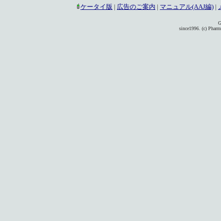
ケータイ版
|
広告のご案内
|
マニュアル(AAJ編)
|
G
since1996. (c) Pharma