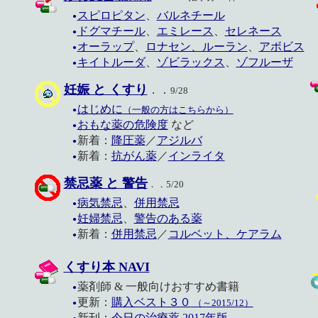
スピロピタン
、
バルネチール
●
ドグマチール
、
エミレース
、
セレネース
●
オーラップ
、
ロナセン、ルーラン
、
アボビス
●
キイトルーダ
、
ゾビラックス
、
ゾフルーザ
●
妊娠 と くすり
．．
9/28
はじめに
（一般の方はこちらから）
●
おもな薬の危険度
など
●
新着：
降圧薬
／
アジルバ
●
新着：
抗がん薬
／
インライタ
●
禁忌薬 と 警告
．．5/20
病気禁忌
、
併用禁忌
●
妊婦禁忌
、
警告のある薬
●
新着：
併用禁忌
／
コルベット、ケアラム
●
くすり本 NAVI
薬剤師 & 一般向けおすすめ書籍
●
更新：
購入ベスト３０
（～2015/12）
●
新刊：
今日の治療薬 2017年版