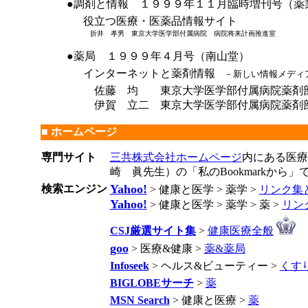
●調剤と情報 １９９９年１１月臨時増刊号（薬
役立つ医療・医薬品情報サイト
折井 孝男 東京大学医学部付属病院 病院将来計画推進室
●薬局 １９９９年４月号（南山堂）
インターネットと薬剤情報
－新しい情報メディア
佐藤 均 東京大学医学部付属病院薬剤部
伊賀 立二 東京大学医学部付属病院薬剤
■ ホームページ
専門サイト
三共株式会社ホームページ
内にある医療
崎 眞先生）の「私のBookmarkから」で
Yahoo!
検索エンジン
> 健康と医学 > 薬学 >
リンク集
Yahoo!
> 健康と医学 > 薬学 > 薬 >
リン
CSJ厳選サイト集
>
健康医療全般
goo
> 医療&健康 >
薬&薬局
Infoseek
> ヘルス&ビューティー >
くす
BIGLOBEサーチ
>
薬
MSN Search
> 健康と医療 >
薬