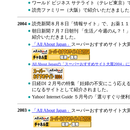
●
ワールド ビジネス サテライト（テレビ東京）
●
読売ファミリー（大阪）で紹介いただきました
2004
●
読売新聞８月８日「情報サイト」で、お薬１１
●
朝日新聞７月７日朝刊 「生活／今週のん？！
紹介いただきました。
●
「All About Japan」
スーパーおすすめサイト大賞2
●
All About Japanの「スーパーおすすめサイト大賞2004
●
日経DI ２月号の特集「妊婦の不安にこう応
になるサイトとして紹介されました。
●
Yahoo! Internet Guide ５月号の「選
2003
●
「All About Japan」
スーパーおすすめサイト大賞2