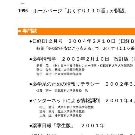
～
1996
ホームページ「おくすり１１０番」が開設。
■ 専門誌
●日経DI ２月号 ２００４年２月１０日（日経
特集「妊婦の不安にこう応える」で、おくすり１１０番
●薬学情報学 ２００２年２月１０日 改訂版（
新谷 茂 （財）日本中毒情報センター理事・京都薬科大学大学院講師
野口 俊作 元福山大学薬学部教授
角田 喜治 摂南大学薬学部講師
●薬学系のための情報リテラシー ２００２年３
佐藤 憲一 東北薬科大学助教授 他
●インターネットによる情報調剤 ２００１年４
松山 賢治 武庫川女子大学薬学部教授
望月 真弓 北里大学薬学部教授
大塚 誠 神戸薬科大学助教授
●薬事日報「学生版」 ２００１年