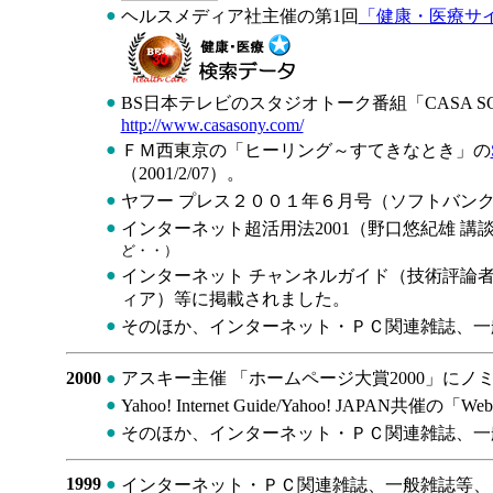
●
ヘルスメディア社主催の第1回
「健康・医療サイト
●
BS日本テレビのスタジオトーク番組「CASA SO
http://www.casasony.com/
●
ＦＭ西東京の「ヒーリング～すてきなとき」の
（2001/2/07）。
●
ヤフー プレス２００１年６月号（ソフトバン
●
インターネット超活用法2001（野口悠紀雄 
ど・・）
●
インターネット チャンネルガイド（技術評論
ィア）等に掲載されました。
●
そのほか、インターネット・ＰＣ関連雑誌、一
2000
●
アスキー主催 「ホームページ大賞2000」にノ
●
Yahoo! Internet Guide/Yahoo! JAPAN共催
●
そのほか、インターネット・ＰＣ関連雑誌、一
1999
●
インターネット・ＰＣ関連雑誌、一般雑誌等、