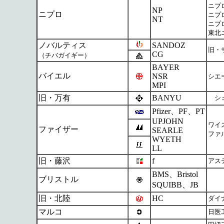
ニプ
NP
ニプロ
ニプ
NT
ニプ
東北
ノバルティス
SANDOZ
旧・
CG
（チバガイギー）
BAYER
バイエル
NSR
シエー
MPI
旧・万有
BANYU
シェ
Pfizer、PF、PT
UPJOHN
ワイ
ファイザー
SEARLE
ファ
WYETH
LL
旧・藤沢
f
アス
BMS、Bristol
ブリストル
SQUIBB、JB
旧・北陸
HC
ダイ
マルコ
日医