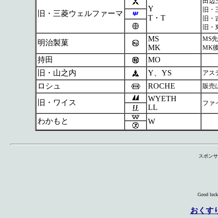
田辺
Y
旧・
旧・三菱ウェルファーマ
T・T
旧・
旧・
MS
MS
明治製菓
MK
MK
持田
MO
旧・山之内
Y、YS
アス
ロシュ
ROCHE
販売
WYETH
旧・ワイス
ファ
LL
わかもと
W
スポンサ
Good luck
おくす