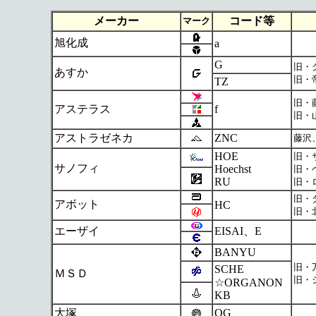
メーカー
コード等
マーク
旭化成
a
G
旧・
あすか
旧・
TZ
旧・
アステラス
f
旧・
アストラゼネカ
ZNC
藤沢
HOE
旧・
サノフィ
Hoechst
旧・
RU
旧・
旧・
アボット
HC
旧・
エーザイ
EISAI、E
BANYU
旧・
SCHE
ＭＳＤ
旧・
☆ORGANON
KB
大塚
OG