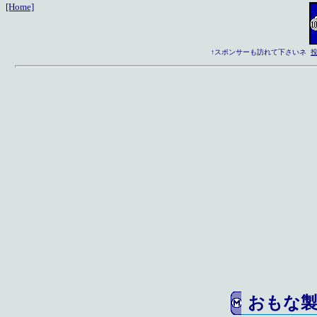
[Home]
↑
スポンサーも訪れて下さいネ
投
おもな製