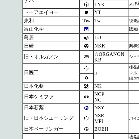
テバ
大洋
TYK
トーアエイヨー
YT
東和
Tw.
Tw.
後発
富山化学
販売
鳥居
TO
日研
NKK
興和
☆ORGANON
旧・オルガノン
シェ
KB
後発
日医工
n
マル
陽進堂
日本化薬
NK
NCP
日本ケミファ
NC
日本新薬
NSY
NSR
旧・日本シエーリング
バイエ
MPI
日本ベーリンガー
BOEH
後発