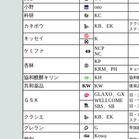
小野
ono
科研
KC
クラ
カネボウ
KB、EK
ステ
キッセイ
K
NCP
ケミファ
NC
KP
杏林
KRM、PH
キョ
協和醗酵キリン
KH
協和
共和薬品
KW
KW
後発
GLAXO、GX
旧・
ＧＳＫ
WELLCOME
旧・
SBS、SB
旧・
旧・
クラシエ
KB、EK
ステ
グレラン
G
帝国
Kowa