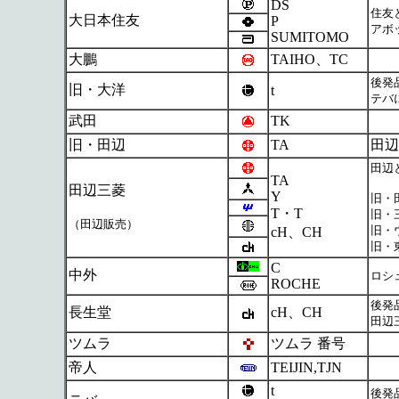
DS
住友
大日本住友
P
アボ
SUMITOMO
大鵬
TAIHO、TC
後発
旧・大洋
t
テバに
武田
TK
旧・田辺
TA
田辺
田辺
TA
田辺三菱
Y
旧・
T・T
旧・
（田辺販売）
旧・
cH、CH
旧・
C
中外
ロシ
ROCHE
後発
長生堂
cH、CH
田辺
ツムラ
ツムラ 番号
帝人
TEIJIN,TJN
t
後発