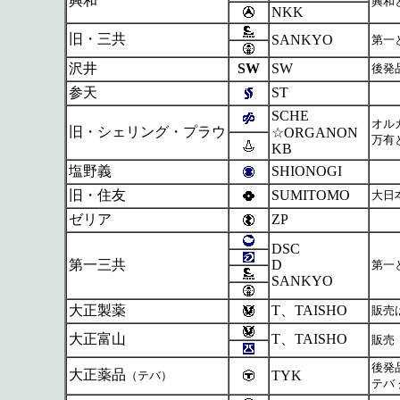
興和
興和
NKK
旧・三共
SANKYO
第一
沢井
SW
SW
後発
参天
ST
SCHE
オルガ
旧・シェリング・プラウ
☆ORGANON
万有と
KB
塩野義
SHIONOGI
旧・住友
SUMITOMO
大日
ゼリア
ZP
DSC
第一三共
D
第一
SANKYO
大正製薬
T、TAISHO
販売
大正富山
T、TAISHO
販売
後発
大正薬品
TYK
（テバ）
テバ 