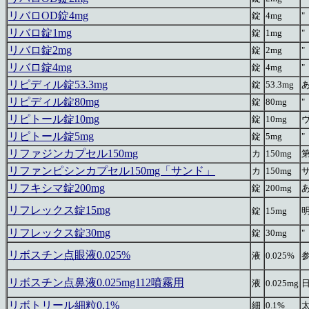
リバロOD錠4mg
錠
4mg
"
リバロ錠1mg
錠
1mg
"
リバロ錠2mg
錠
2mg
"
リバロ錠4mg
錠
4mg
"
リピディル錠53.3mg
錠
53.3mg
リピディル錠80mg
錠
80mg
"
リピトール錠10mg
錠
10mg
リピトール錠5mg
錠
5mg
"
リファジンカプセル150mg
カ
150mg
リファンピシンカプセル150mg「サンド」
カ
150mg
リフキシマ錠200mg
錠
200mg
リフレックス錠15mg
錠
15mg
リフレックス錠30mg
錠
30mg
"
リボスチン点眼液0.025%
液
0.025%
リボスチン点鼻液0.025mg112噴霧用
液
0.025mg
リボトリール細粒0.1%
細
0.1%