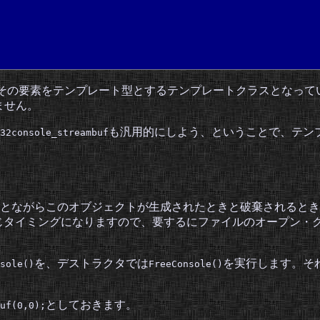
ラスは、その要素をテンプレート型とするテンプレートクラスとなっ
ません。
も汎用的にしよう、ということで、テン
32console_streambuf
とながらこのオブジェクトが生成されたときと破棄されるとき
棄と同じタイミングになりますので、要するにファイルのオープン
を、デストラクタでは
を実行します。そ
sole()
FreeConsole()
としておきます。
uf(0,0);