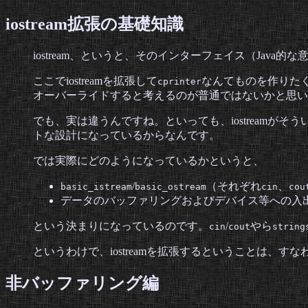
iostream拡張の基礎知識
iostream、というと、そのインターフェイス（Java
ここでiostreamを拡張して
なんてものを作りた
cprinter
オーバーライドすると考えるのが普通ではないかと思い
でも、実は違うんですね。といっても、iostream
トな設計になっているからなんです。
では実際にどのようになっているかというと、
/
（それぞれ
、
basic_istream
basic_ostream
cin
cou
データのバッファリングおよびデバイス等への入
という決まりになっているのです。
/
やら
cin
cout
string
というわけで、iostreamを拡張するということは、すな
非バッファリング編