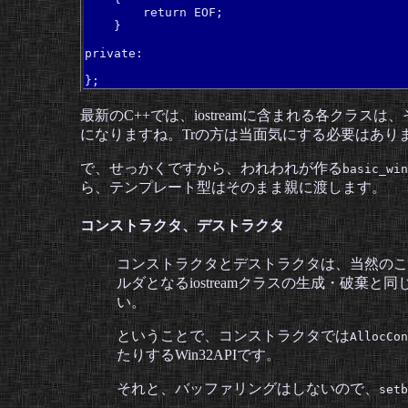
        return EOF;

    }

private:

};
最新のC++では、iostreamに含まれる各ク
になりますね。Trの方は当面気にする必要はあり
で、せっかくですから、われわれが作る
basic_win
ら、テンプレート型はそのまま親に渡します。
コンストラクタ、デストラクタ
コンストラクタとデストラクタは、当然のこ
ルダとなるiostreamクラスの生成・破
い。
ということで、コンストラクタでは
AllocCon
たりするWin32APIです。
それと、バッファリングはしないので、
setb