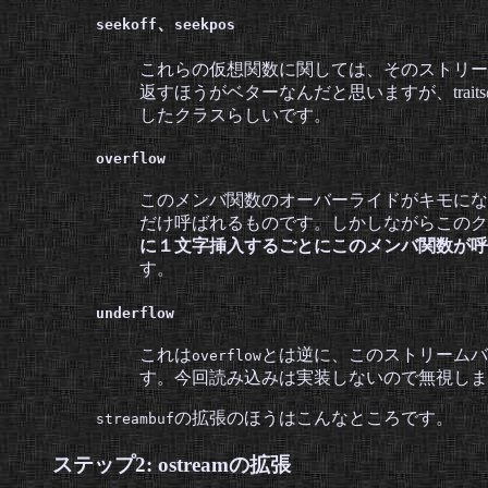
、
seekoff
seekpos
これらの仮想関数に関しては、そのストリー
返すほうがベターなんだと思いますが、trai
したクラスらしいです。
overflow
このメンバ関数のオーバーライドがキモにな
だけ呼ばれるものです。しかしながらこのク
に１文字挿入するごとにこのメンバ関数が呼
す。
underflow
これは
とは逆に、このストリームバ
overflow
す。今回読み込みは実装しないので無視しま
の拡張のほうはこんなところです。
streambuf
ステップ2: ostreamの拡張