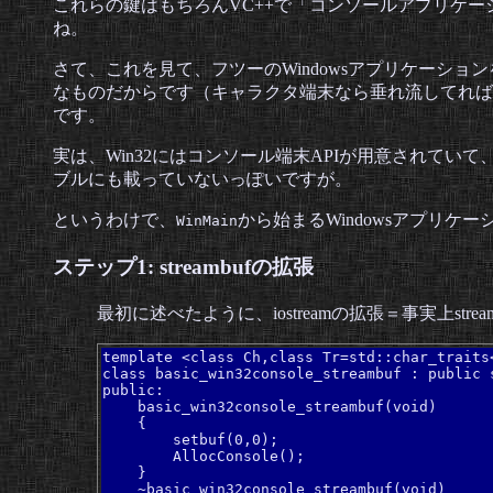
これらの鍵はもちろんVC++で「コンソールアプリケ
ね。
さて、これを見て、フツーのWindowsアプリケーショ
なものだからです（キャラクタ端末なら垂れ流してれば
です。
実は、Win32にはコンソール端末APIが用意されてい
ブルにも載っていないっぽいですが。
というわけで、
から始まるWindowsアプリ
WinMain
ステップ1: streambufの拡張
最初に述べたように、iostreamの拡張＝事実上st
template <class Ch,class Tr=std::char_traits<
class basic_win32console_streambuf : public 
public:

    basic_win32console_streambuf(void)

    {

        setbuf(0,0);

        AllocConsole();

    }

    ~basic_win32console_streambuf(void)
