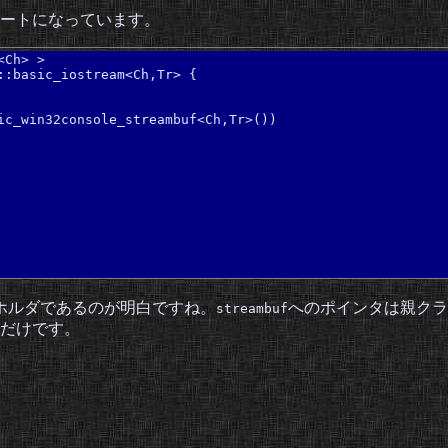
ートになっています。
Ch> >

:basic_iostream<Ch,Tr> {

ic_win32console_streambuf<Ch,Tr>())

ホルダであるのが明白ですね。
へのポインタは親クラ
streambuf
だけです。