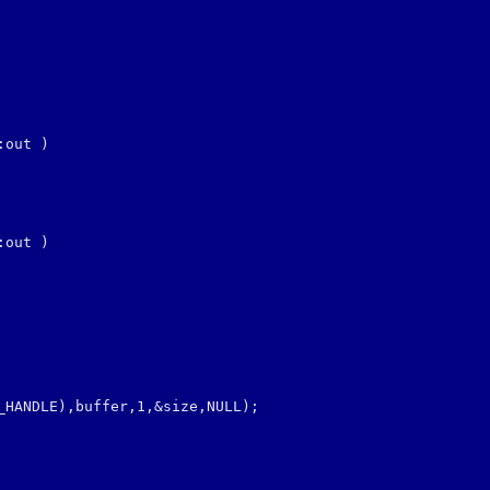
out )

out )
