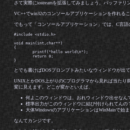
さて実際にiostreamを拡張してみましょう。バッ
VC++でwin32のコンソールアプリケーションを作
でもって「コンソールアプリケーション」では、C言語
#include <stdio.h>

void main(int,char**)

{

	printf("hello world\n");

	return 0;

}
とでも書けばDOSプロンプトみたいなウィンドウが出
UNIXとかDOS上がりのCプログラマから見れば当たり
変に見えます。どこが変かといえば、
何よこのウィンドウは。おれウィンドウ出せなん
標準出力がこのウィンドウに結び付けられてんの
大体WindowsのアプリケーションはWinMain
なんてカンジです。