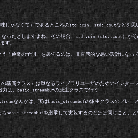
的な意味じゃなくて）であるところの
、
などを思
std::cin
std::cout
くなったとしますよね。その場合、
（
）かそ
std::cin
std::cout
ます。
がそういう「通常の予測」を裏切るのは、非直感的な悪い設計にな
の基底クラス）は単なるライブラリユーザのためのインター
t
出力は、
の派生クラスで行う
basic_streambuf
なんかは、実は
の派生クラスのプレー
stream
basic_streambuf
わち
を継承して実装するのとほぼ同じこと、と
basic_streambuf