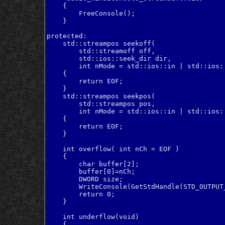
    {

        FreeConsole();

    }

protected:

    std::streampos seekoff( 

        std::streamoff off, 

        std::ios::seek_dir dir, 

        int nMode = std::ios::in | std::ios::
    {

        return EOF;

    }

    std::streampos seekpos( 

        std::streampos pos, 

        int nMode = std::ios::in | std::ios::
    {

        return EOF;

    }

    int overflow( int nCh = EOF )

    {

	char buffer[2];

	buffer[0]=nCh;

        DWORD size;

	WriteConsole(GetStdHandle(STD_OUTPUT_HANDLE),buffer,1,&size,NULL);

        return 0;

    }

    int underflow(void)

    {
