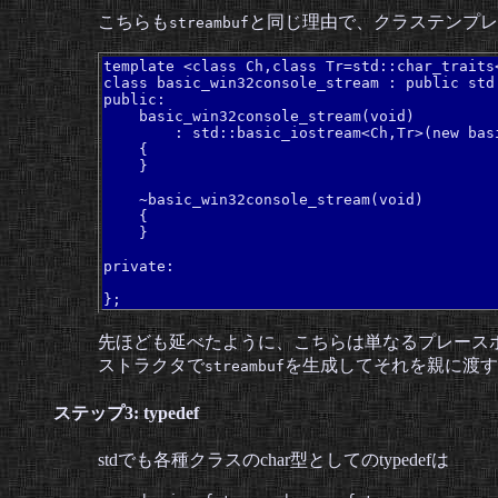
こちらも
と同じ理由で、クラステンプレ
streambuf
template <class Ch,class Tr=std::char_traits<
class basic_win32console_stream : public std:
public:

    basic_win32console_stream(void) 

        : std::basic_iostream<Ch,Tr>(new bas
    {

    }

    ~basic_win32console_stream(void)

    {

    }

private:

};
先ほども延べたように、こちらは単なるプレース
ストラクタで
を生成してそれを親に渡す
streambuf
ステップ3: typedef
stdでも各種クラスのchar型としてのtypedefは